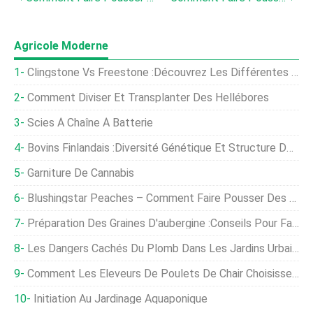
Agricole Moderne
Clingstone Vs Freestone :Découvrez Les Différentes Pierres Dans Les Pêches
Comment Diviser Et Transplanter Des Hellébores
Scies À Chaîne À Batterie
Bovins Finlandais :diversité Génétique Et Structure De La Population
Garniture De Cannabis
Blushingstar Peaches – Comment Faire Pousser Des Pêchers Blushingstar
Préparation Des Graines D'aubergine :conseils Pour Faire Pousser Des Graines D'aubergine
Les Dangers Cachés Du Plomb Dans Les Jardins Urbains
Comment Les Éleveurs De Poulets De Chair Choisissent-Ils Où Pondre Un Œuf ?
Initiation Au Jardinage Aquaponique