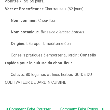
violette » (55-65 jours).
Vert et Brocofleur :
« Chartreuse » (62 jours).
Nom commun.
Chou-fleur
Nom botanique.
Brassica oleracea botrytis
Origine.
L'Europe , méditerranéen
Conseils pratiques à emporter au jardin :
Conseils
rapides pour la culture du chou-fleur
.
Cultivez 80 légumes et fines herbes :GUIDE DU
CULTIVATEUR DE JARDIN CUISINE
Comment Faire Pousser Du Céleri
Comment Faire Pousser Du Chou