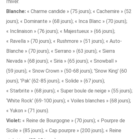
l'hiver.
Blanche:
« Charme candide » (75 jours); « Cachemire » (52
jours); « Dominante » (68 jours); « Inca Blanc » (70 jours);
« Inclinaison » (76 jours); « Majestueux » (66 jours);
« Ravella » (70 jours); « Rushmore » (51 jours); « Auto-
Blanche » (70 jours); « Serrano » (63 jours); « Sierra
Nevada » (68 jours); « Siria » (65 jours); « Snowball »
(59 jours); « Snow Crown » (50-68 jours); 'Snow King' (60
jours); 'Pak' (62-85 jours); « Solide » (67 jours);
« Starbrite » (68 jours); « Super boule de neige » (55 jours);
‘White Rock’ (69-100 jours); « Voiles blanches » (68 jours);
« Yukon » (71 jours).
Violet:
« Reine de Bourgogne » (70 jours); « Pourpre de
Sicile » (85 jours); « Cap pourpre » (200 jours); « Reine