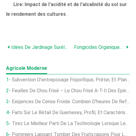
Lire:
Impact de l'acidité et de l'alcalinité du sol sur
le rendement des cultures
.
Idées De Jardinage Surélevé, Technique, Des Astuces
Fongicides Organiques Faits Maison Pour Les Plantes De Jardin
Agricole Moderne
Subvention D'entreposage Frigorifique, Prêter, Et Plan D'affaires
Feuilles De Chou Frisé – Le Chou Frisé A-T-Il Des Épines
Exigences De Cerise Froide :combien D'heures De Refroidissement Pour Les Cerises
Faits Sur Le Bétail De Guernesey, Profil, Et Caractéristiques
Tirez Le Meilleur Parti De La Technologie Lorsque Les Marges Sont Minces
Pommiers Laissant Tomber Des Fruits:raisons Pour Lesquelles Les Pommes Tombent Prématurément