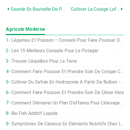
Gourde En Bouteille De Plus En Plus Dans L'arrière-Cour À La Maison
Cultiver La Courge Luffa Dans Des Contenants, Pots À La Maison
Agricole Moderne
Légumes Et Poisson – Conseils Pour Faire Pousser Du Poisson Et Des Légumes Ensemble
Les 15 Meilleurs Conseils Pour Le Potager
Trouver L'équilibre Pour La Terre
Comment Faire Pousser Et Prendre Soin De L'origan Cubain
Cultiver Du Safran En Hydroponie À Partir De Bulbes - Un Guide Complet
Comment Faire Pousser Et Prendre Soin De L'Aloe Vera
Comment Démarrer Un Plan D'affaires Pour L'élevage De Porcs En Inde Avec Des Vidéos
Bio Fish Additif Liquide
Symptômes De Carence En Éléments Nutritifs Chez Les Plantes - Un Guide Complet