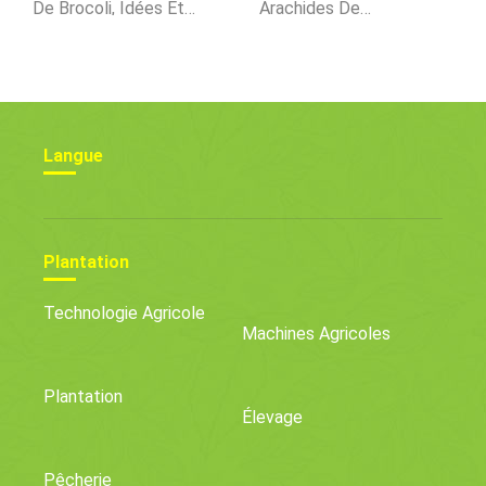
De Brocoli, Idées Et
Arachides De
Astuces
Valence :Apprenez À
Cultiver Des Arachides
De Valence
Langue
Plantation
Technologie Agricole
Machines Agricoles
Plantation
Élevage
Pêcherie