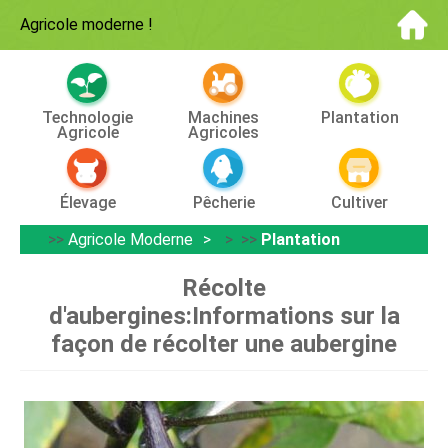
Agricole moderne
!
Technologie
Machines
Plantation
Agricole
Agricoles
Élevage
Pêcherie
Cultiver
>>
Agricole Moderne
> >>
Plantation
Récolte
d'aubergines:Informations sur la
façon de récolter une aubergine