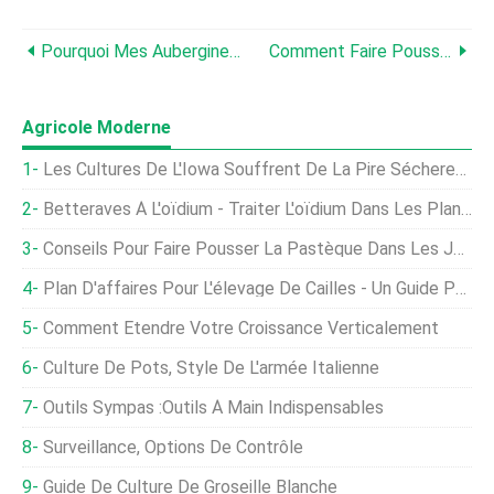
Pourquoi Mes Aubergines Sont-Elles Grenues - Que Faire Pour Les Aubergines Grenues
Comment Faire Pousser Des Aubergines En Conteneur
Agricole Moderne
Les Cultures De L'Iowa Souffrent De La Pire Sécheresse Depuis 2013
Betteraves À L'oïdium - Traiter L'oïdium Dans Les Plants De Betterave
Conseils Pour Faire Pousser La Pastèque Dans Les Jardins
Plan D'affaires Pour L'élevage De Cailles - Un Guide Pour Les Débutants
Comment Étendre Votre Croissance Verticalement
Culture De Pots, Style De L'armée Italienne
Outils Sympas :outils À Main Indispensables
Surveillance, Options De Contrôle
Guide De Culture De Groseille Blanche