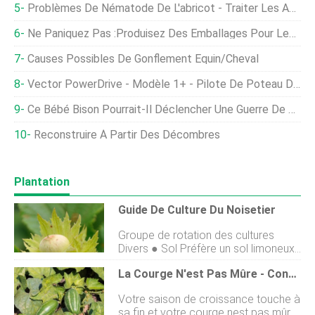
Problèmes De Nématode De L'abricot - Traiter Les Abricots Avec Les Nématodes À Galles
Ne Paniquez Pas :produisez Des Emballages Pour Les Débutants
Causes Possibles De Gonflement Équin/cheval
Vector PowerDrive - Modèle 1+ - Pilote De Poteau De Clôture
Ce Bébé Bison Pourrait-Il Déclencher Une Guerre De Portée Moderne ?
Reconstruire À Partir Des Décombres
Plantation
Guide De Culture Du Noisetier
Groupe de rotation des cultures
Divers ● Sol Préfère un sol limoneux
ou sableux bien drainé. Position
La Courge N'est Pas Mûre - Conseils Pour Faire Mûrir La Courge Dans Les Jardins
Endroit abrité en plein soleil ou mi-
ombre. Peut être cultivé en haie.
Votre saison de croissance touche à
Tolérant au gel Oui Alimentation
sa fin et votre courge nest pas mûre.