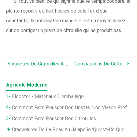
Si tout va bien, ce qui signifie que le temps coopère, la
plante reçoit six à huit heures de soleil et d'eau
constante, la pollinisation manuelle est un moyen assez
sûr de corriger un plant de citrouille qui ne produit pas.
Variétés De Citrouilles À Manger :meilleurs Types De Citrouilles À Cuisiner
Compagnons De Culture De Citrouilles :en Savoir Plus Sur La Plantation De Citrouilles Avec Des Compagnons
Agricole Moderne
Elecster - Matériaux D'emballage
Comment Faire Pousser Des Hostas :une Vivace Préférée Qui Aime L'ombre
Comment Faire Pousser Des Citrouilles
Craquelures De La Peau Au Jalapeño :qu'est-Ce Que Le Bouchage Des Piments Jalapeño