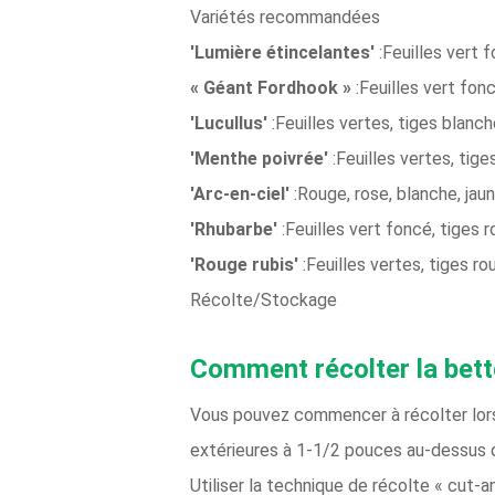
Variétés recommandées
'Lumière étincelantes'
:Feuilles vert 
« Géant Fordhook »
:Feuilles vert fo
'Lucullus'
:Feuilles vertes, tiges blanch
'Menthe poivrée'
:Feuilles vertes, tig
'Arc-en-ciel'
:Rouge, rose, blanche, jaun
'Rhubarbe'
:Feuilles vert foncé, tiges
'Rouge rubis'
:Feuilles vertes, tiges r
Récolte/Stockage
Comment récolter la bett
Vous pouvez commencer à récolter lorsq
extérieures à 1-1/2 pouces au-dessus d
Utiliser la technique de récolte « cut-an