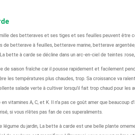
rde
famille des betteraves et ses tiges et ses feuilles peuvent êtr
 de betterave à feuilles, betterave marine, betterave argentée
a bette à carde se décline dans un arc-en-ciel de teintes :rose, 
 de saison fraîche car il pousse rapidement et facilement pend
ère les températures plus chaudes, trop. Sa croissance va ralenti
llente salade verte à cultiver lorsqu'il fait trop chaud pour les a
 en vitamines A, C, et K. Il n'a pas ce goût amer que beaucoup d'
risé, si vous n'êtes pas fan de ces superaliments.
 légume du jardin, La bette à carde est une belle plante orne