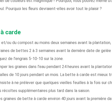
l de couleurs est magnifique ! Pourquoi, vous pouvez même uti
. Pourquoi les fleurs devraient-elles avoir tout le plaisir ?
 à carde
li et/ou du compost au moins deux semaines avant la plantation,
graines de bettes 2 à 3 semaines avant la dernière date de gelée 
uez de l'engrais 5-10-10 sur la zone.
mper les graines dans l'eau pendant 24 heures avant la plantation
valles de 10 jours pendant un mois. La bette à carde est mieux 
nsiste à ne prélever que quelques vieilles feuilles à la fois sur
s récoltes supplémentaires plus tard dans la saison.
s graines de bette à carde environ 40 jours avant la première 