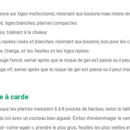
foncé sur tiges multicolores; résistant aux boulons mais moins rés
ncé, tiges blanches; plantes compactes.
es; tolérant à la chaleur.
es rayées roses et blanches; résistant aux boulons; bon pour les 
e, Orange, et les feuilles et les tiges rayées.
 rouge foncé; semer après que le risque de gel est passé ou il pe
ouge vif; semer après que le risque de gel est passé ou il peut mo
e à carde
ue les plantes mesurent 6 à 8 pouces de hauteur, selon la taill
u sol avec un couteau bien aiguisé. Évitez d'endommager le cent
d- come-again », prendre le plus gros, feuilles les plus vieilles e