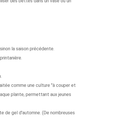
liser des bettes dans un vase ou un
 sinon la saison précédente.
printanière.
.
traitée comme une culture "à couper et
 chaque plante, permettant aux jeunes
date de gel d'automne. (De nombreuses