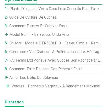
Plants D'oignons Verts Dans L'eau:Conseils Pour Faire Pousser Des Oignons Verts Dans L'eau
Guide De Culture De Cuphéa
Comment Planter Et Cultiver L'anis
Model Gen II - Balayeuse Undervine
Bri-Mar - Modèle DTR508LP-3 - Essieu Simple - Remorque À Benne Basculante
Connaissez Vos Graines - À Pollinisation Libre, Héritage, Hybride, Organisme Génétiquement Modifié
FAI Farms Ltd Achève Avec Succès Son Rachat Par La Direction
Comment Faire Pousser Des Piments Forts
Aimer Les Défis De L'élevage
Verdure - Panneaux Végétaux À Rendement Maximal
Plantation