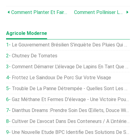
Comment Planter Et Faire Pousser Du Brocoli
Comment Polliniser Le Maïs À La Main
Agricole Moderne
Le Gouvernement Brésilien S'inquiète Des Pluies Qui Perturbent La Deuxième Récolte De Maïs
Chutney De Tomates
Comment Démarrer L'élevage De Lapins En Tant Que Plan D'affaires En Inde ?
Frottez Le Saindoux De Porc Sur Votre Visage
Trouble De La Panne Détrempée - Quelles Sont Les Causes De La Panne Détrempée De La Pomme
Gaz Méthane Et Fermes D'élevage - Une Victoire Pour L'agriculture
Dianthus Dreams :Prendre Soin Des Œillets, Douce Williams, Et Roses
Cultiver De L'avocat Dans Des Conteneurs / À L'intérieur - Un Guide Complet
Une Nouvelle Étude BPC Identifie Des Solutions De Sécurité Alimentaire Pour Le Royaume-Uni