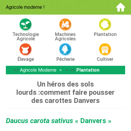
Agricole moderne
!
Technologie
Machines
Plantation
Agricole
Agricoles
Élevage
Pêcherie
Cultiver
>>
Agricole Moderne
> >>
Plantation
Un héros des sols
lourds :comment faire pousser
des carottes Danvers
Daucus carota sativus
« Danvers »