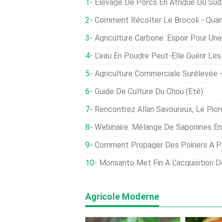
Élevage De Porcs En Afrique Du Su
Comment Récolter Le Brocoli - Quand
Agriculture Carbone :espoir Pour Un
L'eau En Poudre Peut-Elle Guérir Le
Agriculture Commerciale Surélevée 
Guide De Culture Du Chou (été)
Rencontrez Allan Savoureux, Le Pionnier 
Webinaire :Mélange De Saponines En Tant Qu'immunomodu
Comment Propager Des Poiriers À Pa
Monsanto Met Fin À L'acquisition De La Pl
Agricole Moderne