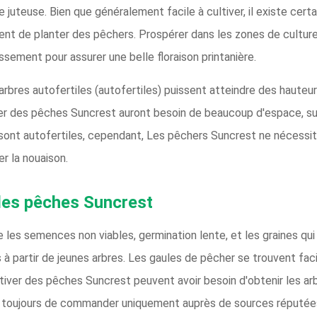
 juteuse. Bien que généralement facile à cultiver, il existe cer
sent de planter des pêchers. Prospérer dans les zones de cultur
ssement pour assurer une belle floraison printanière.
 arbres autofertiles (autofertiles) puissent atteindre des hauteur
iver des pêches Suncrest auront besoin de beaucoup d'espace, sur
 sont autofertiles, cependant, Les pêchers Suncrest ne nécessit
r la nouaison.
es pêches Suncrest
e les semences non viables, germination lente, et les graines qui
à partir de jeunes arbres. Les gaules de pêcher se trouvent fac
ltiver des pêches Suncrest peuvent avoir besoin d'obtenir les arb
 toujours de commander uniquement auprès de sources réputées