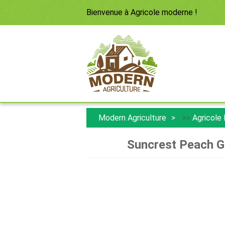
Bienvenue à
Agricole moderne
!
Modern Agriculture
>>
Agricole
Suncrest Peach Gr