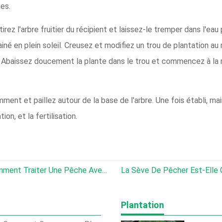
es.
irez l'arbre fruitier du récipient et laissez-le tremper dans l'e
né en plein soleil. Creusez et modifiez un trou de plantation au 
. Abaissez doucement la plante dans le trou et commencez à la r
ment et paillez autour de la base de l'arbre. Une fois établi, ma
ion, et la fertilisation.
Peach Phytophthora Root Rot – Comment Traiter Une Pêche Avec Phytophthora Pourriture
La Sève De Pêcher Est-Elle Comestible :
Plantation