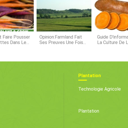
également appelé
plantes
ou de v
quelconq
plantes
 Faire Pousser
Opinion:Farmland Fait
Guide D'informa
ttes Dans Le
Ses Preuves Une Fois
La Culture De 
De Plus
Douce
Plantation
Technologie Agricole
Plantation