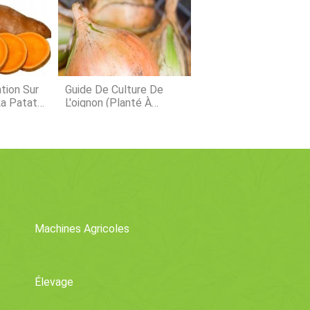
es plantes rampantes . Les
 grimpantes sont un groupe de plantes
ignes qui ont besoin dun support
ue dans votre jardin, le soin des
 grimpantes est donc
tion Sur
Guide De Culture De
La Patate
L'oignon (planté À
L'automne)
Machines Agricoles
Élevage