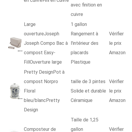
en cuivreFini en cuivre
avec finition en
cuivre
Large
1 gallon
ouvertureJoseph
Rangement à
Vérifier
Joseph Compo Bac à
l'intérieur des
le prix
compost Easy-
placards
Amazon
FillOuverture large
Plastique
Pretty DesignPot à
compost Norpro
taille de 3 pintes
Vérifier
Floral
Solide et durable
le prix
bleu/blancPretty
Céramique
Amazon
Design
Taille de 1,25
Composteur de
gallon
Vérifier