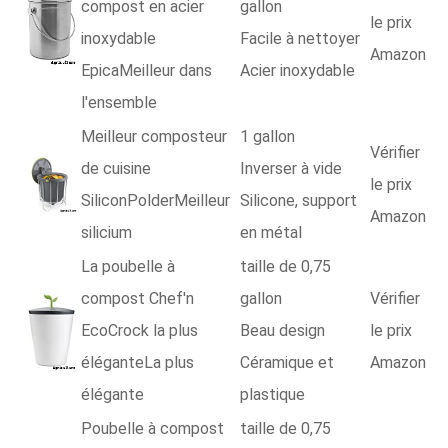
compost en acier
gallon
le prix
inoxydable
Facile à nettoyer
Amazon
EpicaMeilleur dans
Acier inoxydable
l'ensemble
Meilleur composteur
1 gallon
Vérifier
de cuisine
Inverser à vide
le prix
SiliconPolderMeilleur
Silicone, support
Amazon
silicium
en métal
La poubelle à
taille de 0,75
compost Chef'n
gallon
Vérifier
EcoCrock la plus
Beau design
le prix
éléganteLa plus
Céramique et
Amazon
élégante
plastique
Poubelle à compost
taille de 0,75