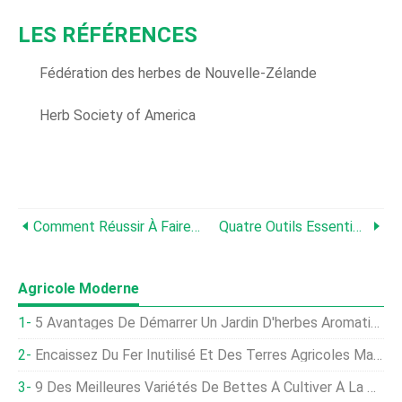
LES RÉFÉRENCES
Fédération des herbes de Nouvelle-Zélande
Herb Society of America
Comment Réussir À Faire Pousser De La Coriandre/coriandre Dans Votre Jardin
Quatre Outils Essentiels Pour Travailler Dans Votre Jardin
Agricole Moderne
5 Avantages De Démarrer Un Jardin D'herbes Aromatiques
Encaissez Du Fer Inutilisé Et Des Terres Agricoles Mal Adaptées
9 Des Meilleures Variétés De Bettes À Cultiver À La Maison