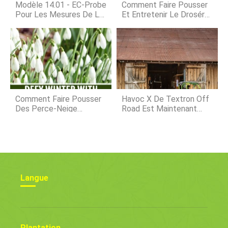
dans une terre rocheuse ou lourde,
Modèle 14.01 - EC-Probe
Comment Faire Pousser
et produit to
Pour Les Mesures De La
Et Entretenir Le Droséra
Salinité Du Sol
Comme Plante
D'intérieur
Comment Faire Pousser
Havoc X De Textron Off
Des Perce-Neige
Road Est Maintenant
Robustes
Disponible
Langue
Plantation