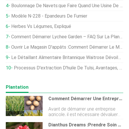
Boulonnage De Navets:que Faire Quand Une Usine De Navets Se Boulonne
Modèle N-228 - Épandeurs De Fumier
Herbes Vs Légumes, Expliqué
Comment Démarrer Lychee Garden – FAQ Sur La Plantation
Ouvrir Le Magasin D'appâts :comment Démarrer Le Magasin D'appâts Et De Matériel
Le Détaillant Alimentaire Britannique Waitrose Dévoile Une Nouvelle Application Mobile De Bien-Être Animal
Processus D'extraction D'huile De Tulsi, Avantages, Les Usages
Plantation
Comment Démarrer Une Entreprise D'agriculture Pour Les Bénéfices Les Plus Élevés
Avant de démarrer une entreprise
agricole, il est nécessaire dévaluer
les ressources disponibles. En tant
Dianthus Dreams :Prendre Soin Des Œillets, Douce Williams, Et Roses
quagriculteur conscient, vous devrez