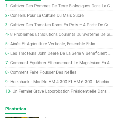
Cultiver Des Pommes De Terre Biologiques Dans La Cour, Conteneurs
Conseils Pour La Culture Du Maïs Sucré
Cultiver Des Tomates Roms En Pots – À Partir De Graines À La Maison
8 Problèmes Et Solutions Courants Du Système De Gicleurs
Aînés Et Agriculture Verticale, Ensemble Enfin
Les Tracteurs John Deere De La Série 9 Bénéficient D'une Mise À Jour Pour 2022
Comment Équilibrer Efficacement Le Magnésium En Aquaponie
Comment Faire Pousser Des Nèfles
Heizohack - Modèle HM 4-300 Et HM 6-300 - Machines À Copeaux De Bois
Un Fermier Grave L'approbation Présidentielle Dans Son Champ En Lettres Géantes
Plantation