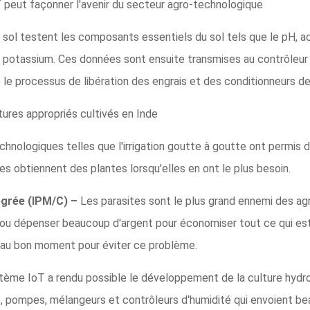
 peut façonner l'avenir du secteur agro-technologique
sol testent les composants essentiels du sol tels que le pH, acid
t potassium. Ces données sont ensuite transmises au contrôleur p
e le processus de libération des engrais et des conditionneurs de
tures appropriés cultivés en Inde
nologiques telles que l'irrigation goutte à goutte ont permis de 
es obtiennent des plantes lorsqu'elles en ont le plus besoin.
tégrée (IPM/C) –
Les parasites sont le plus grand ennemi des agri
s ou dépenser beaucoup d'argent pour économiser tout ce qui est p
s au bon moment pour éviter ce problème.
tème IoT a rendu possible le développement de la culture hyd
, pompes, mélangeurs et contrôleurs d'humidité qui envoient be