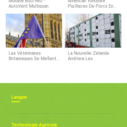
Modèle 800/960 -
American Yorkshire
AutoVent Multispan
Pig:Races De Porcs En
Amérique
Les Vétérinaires
La Nouvelle-Zélande
Britanniques Se Méfient
Arrêtera Les
Alors Que La Transition
Exportations De Bétail
Vers Le Brexit Se Profile
En Raison De Problèmes
De Bien-Être Animal
Langue
Technologie Agricole