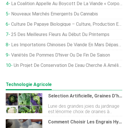
La Coalition Appelle Au Boycott De La Viande « Corporative » Pour Améliorer Les Conditions De Travail
Nouveaux Marchés Émergents Du Cannabis
Culture De Papaye Biologique – Culture, Production En Inde
25 Des Meilleures Fleurs Au Début Du Printemps
Les Importations Chinoises De Viande En Mars Dépassent Le Million De Tonnes
Variétés De Pommes D'hiver Ou De Fin De Saison
Un Projet De Conservation De L'eau Cherche À Améliorer L'efficacité De L'irrigation Au Nebraska
Technologie Agricole
Selection Artificielle, Graines D'héritage, Et L'incroyable Variété Qu'ils Apportent Au Jardinage
Lune des grandes joies du jardinage
est lénorme choix de graines à
semer. Que vous soyez amateur
Comment Choisir Les Engrais Hydroponiques
dœillets ou de choux, il ny a pas
seulement une vaste gamme