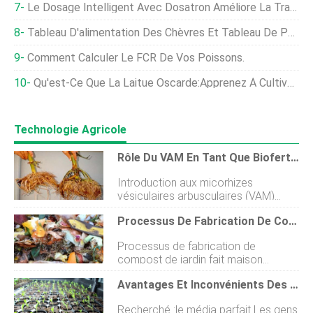
Le Dosage Intelligent Avec Dosatron Améliore La Traçabilité
Tableau D'alimentation Des Chèvres Et Tableau De Poids Des Chèvres - Un Guide Complet
Comment Calculer Le FCR De Vos Poissons.
Qu'est-Ce Que La Laitue Oscarde:Apprenez À Cultiver Des Plants De Laitue Oscarde
Technologie Agricole
Rôle Du VAM En Tant Que Biofertilisants Végétaux
Introduction aux micorhizes
vésiculaires arbusculaires (VAM)
Tirant son nom des mots grecs pour
Processus De Fabrication De Compost De Jardin, Pas, Et Guide
champignon et champignon,
mycorhize a joué un rôle crucial dans
Processus de fabrication de
lagriculture en tant que biofertilisant .
compost de jardin fait maison
Ladoption de biofertilisants
Aujourdhui, laissez-nous discuter de
augmente dannée en année pour
Avantages Et Inconvénients Des Bouchons De Semis Liés Aux Polymères
Processus de fabrication de
tenter de séloigner de lutilisation
compost de jardin à la maison. Une
traditionnelle de les engrais et leurs
Recherché :le média parfait Les gens
terre de jardin saine vous donnera