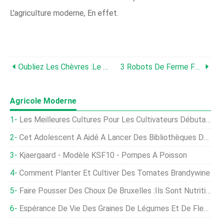
L'agriculture moderne, En effet.
Oubliez Les Chèvres :le « Grass Simulator » Existe Maintenant
3 Robots De Ferme Futuristes (et 3 Que Nous Aimerions Voir)
Agricole Moderne
Les Meilleures Cultures Pour Les Cultivateurs Débutants
Cet Adolescent A Aidé À Lancer Des Bibliothèques De Semences Dans Chaque État
Kjaergaard - Modèle KSF10 - Pompes À Poisson
Comment Planter Et Cultiver Des Tomates Brandywine
Faire Pousser Des Choux De Bruxelles :ils Sont Nutritifs Et Délicieux !
Espérance De Vie Des Graines De Légumes Et De Fleurs