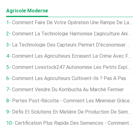
Agricole Moderne
Comment Faire De Votre Opération Une Rampe De Lancement Pour La Technologie
Comment La Technologie Harmonise L'agriculture Animale Avec La Durabilité
La Technologie Des Capteurs Permet D'économiser Sur Les Coûts D'eau Et De Carburant
Comment Les Agriculteurs Écrasent Le Crime Avec Facebook
Comment Livestock247 Autonomise Les Petits Exploitants Agricoles Grâce Au Partenariat Et À La Technologie
Comment Les Agriculteurs Cultivent-Ils ? Pas À Pas
Comment Vendre Du Kombucha Au Marché Fermier
Pertes Post-Récolte - Comment Les Minimiser Grâce À La Technologie
Défis Et Solutions En Matière De Production De Semences :comment La Technologie Aide
Certification Plus Rapide Des Semences - Comment La Technologie Aide