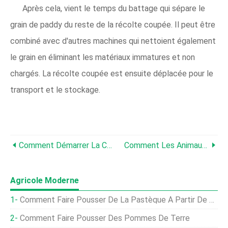
Après cela, vient le temps du battage qui sépare le
grain de paddy du reste de la récolte coupée. Il peut être
combiné avec d'autres machines qui nettoient également
le grain en éliminant les matériaux immatures et non
chargés. La récolte coupée est ensuite déplacée pour le
transport et le stockage.
Comment Démarrer La Culture Hydroponique :tout Ce Que Vous Devez Savoir Sur Le Système Hydroponique
Comment Les Animaux De La Ferme Nous Aident-Ils Et À Quoi Servent-Ils ?
Agricole Moderne
Comment Faire Pousser De La Pastèque À Partir De Graines :un Guide Étape Par Étape
Comment Faire Pousser Des Pommes De Terre