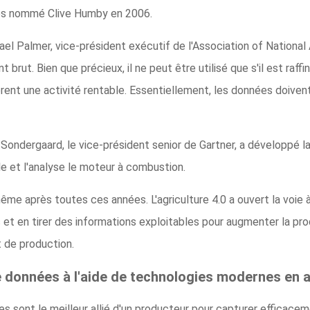
es nommé Clive Humby en 2006.
l Palmer, vice-président exécutif de l'Association of National A
brut. Bien que précieux, il ne peut être utilisé que s'il est raff
èrent une activité rentable. Essentiellement, les données doiv
Sondergaard, le vice-président senior de Gartner, a développé la
le et l'analyse le moteur à combustion.
me après toutes ces années. L'agriculture 4.0 a ouvert la voie à
s et en tirer des informations exploitables pour augmenter la pro
 de production.
e données à l'aide de technologies modernes en a
s sont le meilleur allié d'un producteur pour capturer efficacem