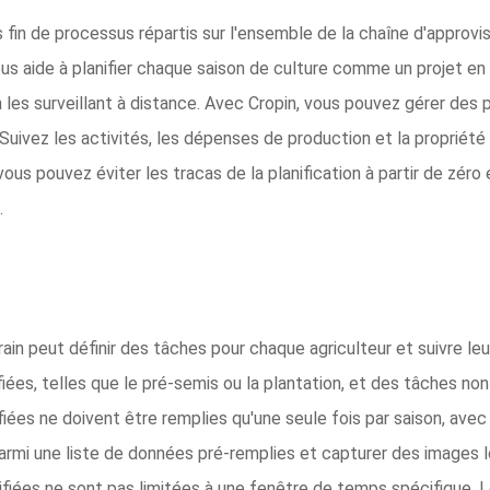
s fin de processus répartis sur l'ensemble de la chaîne d'approvi
ous aide à planifier chaque saison de culture comme un projet en
 les surveillant à distance. Avec Cropin, vous pouvez gérer des p
Suivez les activités, les dépenses de production et la propriét
ous pouvez éviter les tracas de la planification à partir de zéro 
.
ain peut définir des tâches pour chaque agriculteur et suivre leur 
ées, telles que le pré-semis ou la plantation, et des tâches non 
fiées ne doivent être remplies qu'une seule fois par saison, av
parmi une liste de données pré-remplies et capturer des images l
iées ne sont pas limitées à une fenêtre de temps spécifique. Le 