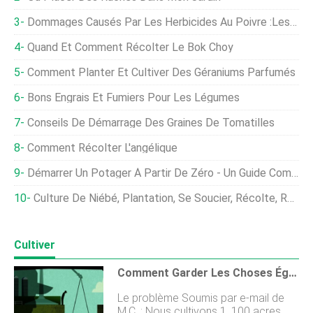
Dommages Causés Par Les Herbicides Au Poivre :les Poivrons Peuvent-Ils Être Endommagés Par Les Herbicides
Quand Et Comment Récolter Le Bok Choy
Comment Planter Et Cultiver Des Géraniums Parfumés
Bons Engrais Et Fumiers Pour Les Légumes
Conseils De Démarrage Des Graines De Tomatilles
Comment Récolter L'angélique
Démarrer Un Potager À Partir De Zéro - Un Guide Complet
Culture De Niébé, Plantation, Se Soucier, Récolte, Rendement
Cultiver
Comment Garder Les Choses Égales Lorsque Les Enfants Doivent De L'argent Aux Parents ?
Le problème Soumis par e-mail de
M.C. : Nous cultivons 1, 100 acres