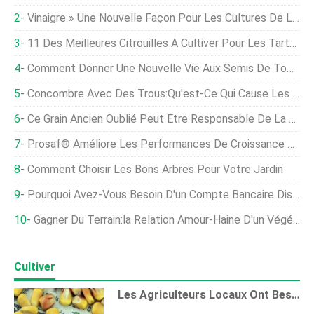
Vinaigre » Une Nouvelle Façon Pour Les Cultures De Lutter Contre La Sécheresse ?
11 Des Meilleures Citrouilles À Cultiver Pour Les Tartes, Purée, Et Autres Friandises
Comment Donner Une Nouvelle Vie Aux Semis De Tomates Aux Longues Jambes
Concombre Avec Des Trous:Qu'est-Ce Qui Cause Les Trous Dans Les Concombres
Ce Grain Ancien Oublié Peut Être Responsable De La Société Telle Que Nous La Connaissons
Prosaf® Améliore Les Performances De Croissance Des Crevettes Nourries Avec Un Régime Pauvre En Farine De Poisson
Comment Choisir Les Bons Arbres Pour Votre Jardin
Pourquoi Avez-Vous Besoin D'un Compte Bancaire Distinct Pour Votre Ferme
Gagner Du Terrain:la Relation Amour-Haine D'un Végétalien Avec Le Mémoire D'un Agriculteur De Viande
Cultiver
Les Agriculteurs Locaux Ont Besoin Du Soutien Fédéral, Pingree Dit