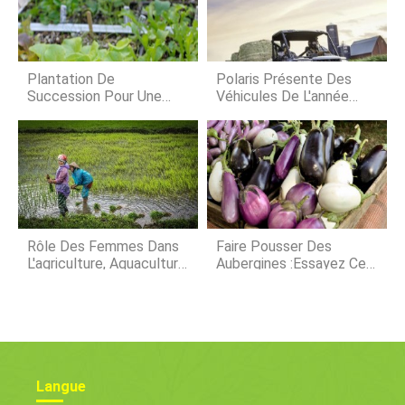
des propriétés dans les comtés de
Vermilion, dans lest de lIllinois,
champagne, et Douglas. Cétait lune
des plus grandes ventes aux
enchères que jaie jamais eues, en 54
Plantation De
Polaris Présente Des
ans
Succession Pour Une
Véhicules De L'année
Récolte Non-Stop
Modèle 2019 Mis À Jour
Rôle Des Femmes Dans
Faire Pousser Des
L'agriculture, Aquaculture,
Aubergines :essayez Ces
Bétail
Légumes !
Langue