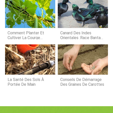
fin, de nombreuses entreprises
ont une torsion vers lextérieur
choisissent dappliquer des inhibiteurs
comme sils les avaient sortis. Ils ont
de moisissures à leurs magasins
des pel
daliments pour animaux avant de les
donner à leur bétail. Que font les
inhibiteurs de moisissures ? Les
inhibiteurs de moisissures sont des
Comment Planter Et
Canard Des Indes
addit
Cultiver La Courge
Orientales :race Bantam
Italienne Cucuzza
De Canard Domestique
La Santé Des Sols À
Conseils De Démarrage
Portée De Main
Des Graines De Carottes