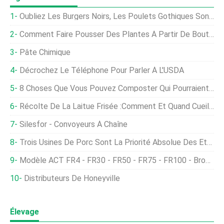
Oubliez Les Burgers Noirs, Les Poulets Gothiques Sont La Vraie Chose
Comment Faire Pousser Des Plantes À Partir De Boutures
Pâte Chimique
Décrochez Le Téléphone Pour Parler À L'USDA
8 Choses Que Vous Pouvez Composter Qui Pourraient Vous Surprendre
Récolte De La Laitue Frisée :comment Et Quand Cueillir La Laitue Frisée
Silesfor - Convoyeurs À Chaîne
Trois Usines De Porc Sont La Priorité Absolue Des États-Unis Pour La Réouverture, Dit Peterson
Modèle ACT FR4 - FR30 - FR50 - FR75 - FR100 - Broyeur D'os
Distributeurs De Honeyville
Élevage