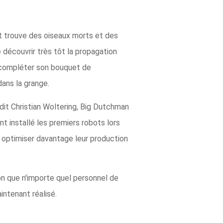
ot trouve des oiseaux morts et des
e découvrir très tôt la propagation
r compléter son bouquet de
dans la grange.
 dit Christian Woltering, Big Dutchman
t installé les premiers robots lors
r optimiser davantage leur production
on que n'importe quel personnel de
ntenant réalisé.