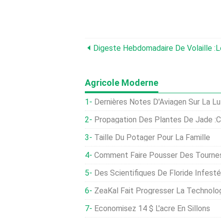
Agricole Moderne
Dernières Notes D'Aviagen Sur La Lutte Contre La Coccidiose Chez Les Éleveurs De Pou
Propagation Des Plantes De Jade :
Taille Du Potager Pour La Famille
Comment Faire Pousser Des Tournesols :un Ajout Ma
Des Scientifiques De Floride Infestés De Parasites Conço
ZeaKal Fait Progresser La Technol
Économisez 14 $ L'acre En Sillons