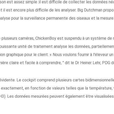
aison est assez simple :il est difficile de collecter les données n
 il est encore plus difficile de les analyser. Big Dutchman prop
alyse pour la surveillance permanente des oiseaux et la mesure
 plusieurs caméras, ChickenBoy est suspendu à un système de ra
 puissante unité de traitement analyse les données, partielleme
n graphique pour le client. « Nous voulons fournir à l'éleveur u
nière claire et facile à comprendre, " dit le Dr Heiner Lehr, PDG 
 évidente. Le cockpit comprend plusieurs cartes bidimensionnelles
s exactement, en fonction de valeurs telles que la température, vi
H3). Les données mesurées peuvent également être visualisées 