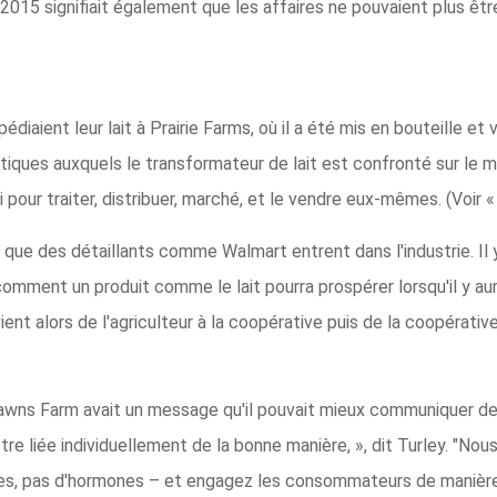
e 2015 signifiait également que les affaires ne pouvaient plus ê
édiaient leur lait à Prairie Farms, où il a été mis en bouteille e
ues auxquels le transformateur de lait est confronté sur le ma
 pour traiter, distribuer, marché, et le vendre eux-mêmes. (Voir « 
que des détaillants comme Walmart entrent dans l'industrie. Il y
comment un produit comme le lait pourra prospérer lorsqu'il y au
nt alors de l'agriculteur à la coopérative puis de la coopérative 
Lawns Farm avait un message qu'il pouvait mieux communiquer de 
tre liée individuellement de la bonne manière, », dit Turley. "No
ques, pas d'hormones – et engagez les consommateurs de manière