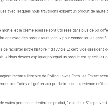
es avec lesquels nous travaillons exigent un produit de haute qu
tié moitié, et la crème épaisse sont utilisées dans plus de 60 café
lations avec des producteurs locaux pour connecter les gens à l
us de raconter notre histoire, " dit Angie Eckert, vice-président
inois. « Nous devons expliquer pourquoi un produit est spécial et 
r magasin raconte l'histoire de Rolling Lawns Farm, les Eckert a
rencontrer Turley et goûter aux produits - une expérience qu'ils 
 de vraies personnes derrière un produit, " elle dit. « S'ils peuven