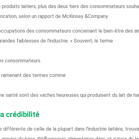
produits laitiers, plus des deux tiers des consommateurs souhait
rication, selon un rapport de McKinsey &Company.
ccupations des consommateurs concernant le bien-être des anima
andes faiblesses de l'industrie. « Souvent, le terme
les consommateurs.
en ramenant des termes comme
e santé sont des vaches heureuses qui produisent du lait de hau
a crédibilité
différente de celle de la plupart dans l'industrie laitière, trouver
 groupe de base d'influenceurs alimentaires dans et autour de la 