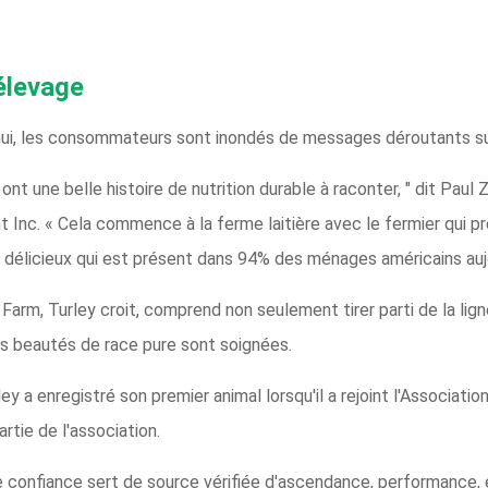
 élevage
ui, les consommateurs sont inondés de messages déroutants sur
ont une belle histoire de nutrition durable à raconter, " dit Paul
 Inc. « Cela commence à la ferme laitière avec le fermier qui pr
et délicieux qui est présent dans 94% des ménages américains aujo
 Farm, Turley croit, comprend non seulement tirer parti de la li
es beautés de race pure sont soignées.
ey a enregistré son premier animal lorsqu'il a rejoint l'Associati
rtie de l'association.
e confiance sert de source vérifiée d'ascendance, performance,