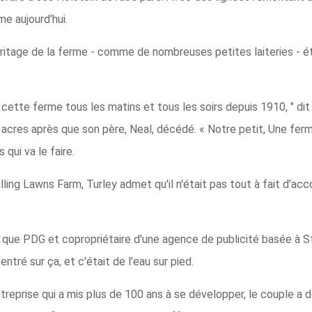
me aujourd'hui.
l'héritage de la ferme - comme de nombreuses petites laiteries -
 cette ferme tous les matins et tous les soirs depuis 1910, " di
0 acres après que son père, Neal, décédé. « Notre petit, Une ferm
qui va le faire.
ling Lawns Farm, Turley admet qu'il n'était pas tout à fait d'accor
t que PDG et copropriétaire d'une agence de publicité basée à St. L
ntré sur ça, et c'était de l'eau sur pied.
reprise qui a mis plus de 100 ans à se développer, le couple a dé