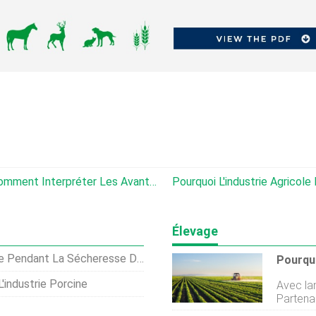
L'ALENA Touche-T-Il À Sa Fin ? (Et Comment Interpréter Les Avantages Et Les Inconvénients De L'ALENA)
Pourquoi L'industrie Agricole E
Élevage
e Pendant La Sécheresse De 2012
'industrie Porcine
Avec la
Partenar
demandez