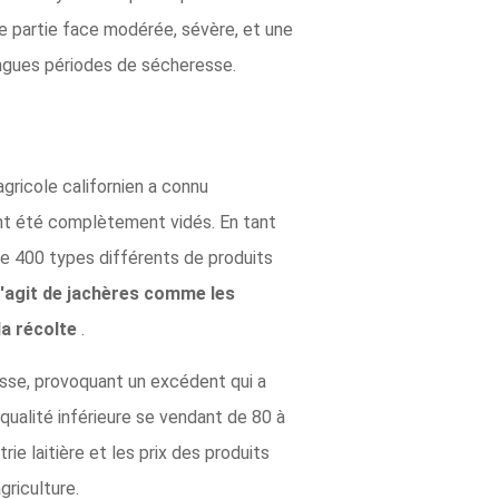
e partie face modérée, sévère, et une
ngues périodes de sécheresse.
gricole californien a connu
ont été complètement vidés. En tant
 de 400 types différents de produits
 s'agit de jachères comme les
la récolte
.
resse, provoquant un excédent qui a
qualité inférieure se vendant de 80 à
rie laitière et les prix des produits
griculture.