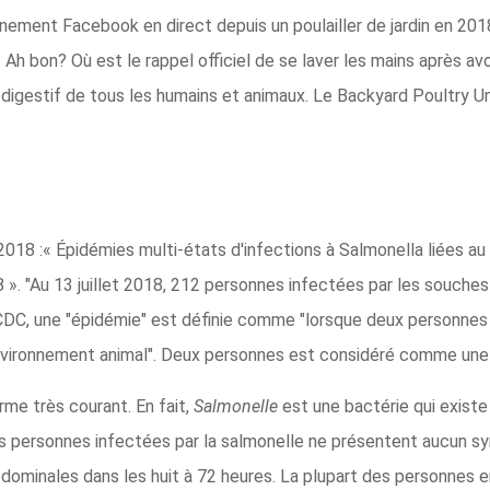
vénement Facebook en direct depuis un poulailler de jardin en 201
Ah bon? Où est le rappel officiel de se laver les mains après avoi
e digestif de tous les humains et animaux. Le Backyard Poultry 
 2018 :« Épidémies multi-états d'infections à Salmonella liées au
 ». "Au 13 juillet 2018, 212 personnes infectées par les souche
e CDC, une "épidémie" est définie comme "lorsque deux personne
vironnement animal". Deux personnes est considéré comme une 
me très courant. En fait,
Salmonelle
est une bactérie qui existe 
es personnes infectées par la salmonelle ne présentent aucun 
bdominales dans les huit à 72 heures. La plupart des personnes 