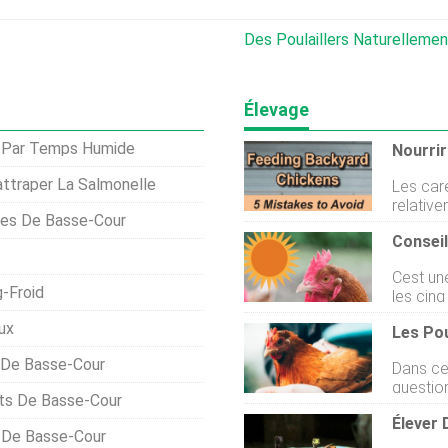
Des Poulaillers Naturellement Plus Sucrés Et
Élevage
é Par Temps Humide
ttraper La Salmonelle
Les car
relativ
ules De Basse-Cour
de basse
Les cinq
couramm
Cest un
la volai
-Froid
les cinq
nutritionnel
frais en
importan
ux
traiteme
poulets 
nous. N
question
 De Basse-Cour
Dans ce
de votr
nous ne
questio
prendre 
ets De Basse-Cour
poulets
être co
Élever
égaleme
de la fa
s De Basse-Cour
courant