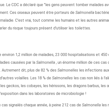
ique. Le CDC a déclaré que "les gens peuvent tomber malades a
nement. Ces oiseaux peuvent être porteurs de
Salmonella
bactérie
maladie. C'est vrai, tout comme les humains et les autres anima
ler du risque toujours présent d'utiliser les toilettes.
environ 1,2 million de maladies, 23 000 hospitalisations et 45
maladies causées par la
Salmonella
, un énorme million de ces cas
s. Autrement dit, plus de 82 % des
Salmonelles
les infections au
d'autres volailles. Les 18 % de
Salmonelles
les cas non liés à l'
les geckos, les cobayes, les hérissons, les dragons barbus, les
'exposition dans les laboratoires de microbiologie !
s
cas signalés chaque année, à peine 212 cas de
Salmonella
les 