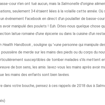
basse-cour n'en ont tué aucun, mais la
Salmonelle
d'origine alime
ations, seulement 34 étaient liées à la volaille cette année. Où
ie un événement Facebook en direct d'un poulailler de basse-cou
 avoir manipulé des poulets ! Euh. Dites-nous quelque chose qu
tion laitue romaine d'une épicerie ou dans la cuisine d'un resta
n Health Handbook
, souligne qu '«une personne qui manipule d
poussière de merde sur les mains des pieds ou du corps du nouv
ticulièrement susceptibles de tomber malades s'ils mettent en
preuve de bon sens, les amis :lavez-vous les mains après avoir ma
ue les mains des enfants sont bien lavées.
re dans votre bouche, pensez à ces rappels de 2018 dus à
Salmo
sés)