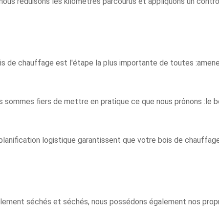
ous réduisons les kilomètres parcourus et appliquons un contrôle
ois de chauffage est l'étape la plus importante de toutes :amen
 sommes fiers de mettre en pratique ce que nous prônons :le bo
planification logistique garantissent que votre bois de chauffag
ellement séchés et séchés, nous possédons également nos propr
.