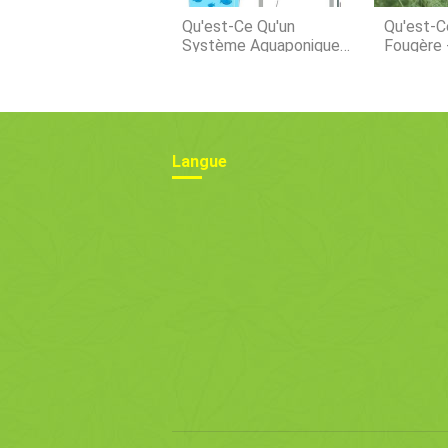
Qu'est-Ce Qu'un
Qu'est-C
Système Aquaponique
Fougère 
Basé Sur Les Médias ?
Pour Que
Fassent 
Langue