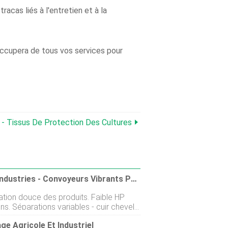
racas liés à l'entretien et à la
occupera de tous vos services pour
- Tissus De Protection Des Cultures
Bench Industries - Convoyeurs Vibrants Pour Grains Et Semences
ation douce des produits. Faible HP
ns. Séparations variables - cuir chevelu,
ou les deux. Construction robuste.
ge Agricole Et Industriel
s produits peuvent être transportés