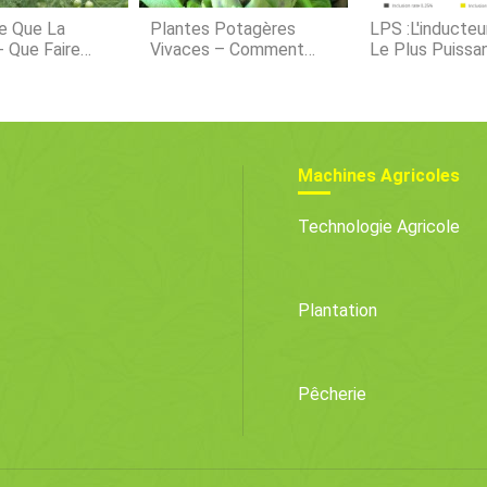
e Que La
Plantes Potagères
LPS :l'inducteu
- Que Faire
Vivaces – Comment
Le Plus Puissa
 Les Asperges
Faire Pousser Des
L'inflammation
Germer Tôt
Légumes Vivaces
Machines Agricoles
Technologie Agricole
Plantation
Pêcherie