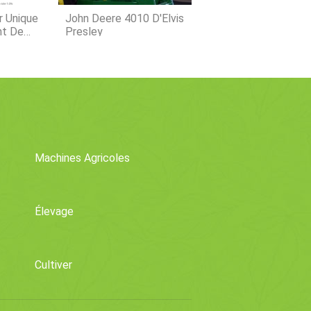
r Unique
John Deere 4010 D'Elvis
nt De
Presley
Machines Agricoles
Élevage
Cultiver