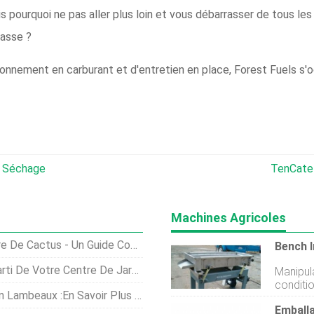
 pourquoi ne pas aller plus loin et vous débarrasser de tous les t
masse ?
onnement en carburant et d'entretien en place, Forest Fuels s'
e Séchage
TenCate 
Machines Agricoles
De Cactus - Un Guide Complet
Votre Centre De Jardinage Walmart
Manipul
conditio
aitement Du Virus Des Feuilles En Lambeaux Des Agrumes
tamiser 
Emballa
Plusieur