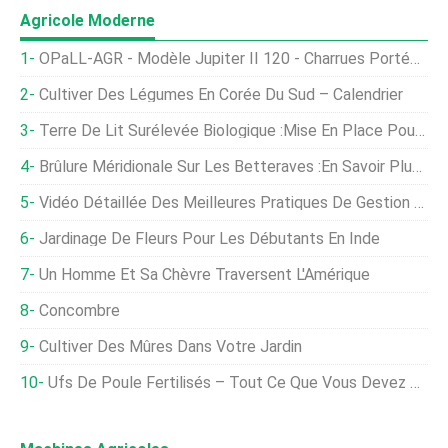
Agricole Moderne
OPaLL-AGR - Modèle Jupiter II 120 - Charrues Portées Réversibles
Cultiver Des Légumes En Corée Du Sud – Calendrier
Terre De Lit Surélevée Biologique :mise En Place Pour Le Succès
Brûlure Méridionale Sur Les Betteraves :En Savoir Plus Sur Le Traitement De La Brûlure Méridionale Des Betteraves
Vidéo Détaillée Des Meilleures Pratiques De Gestion Dans L'élevage De Crevettes
Jardinage De Fleurs Pour Les Débutants En Inde
Un Homme Et Sa Chèvre Traversent L'Amérique
Concombre
Cultiver Des Mûres Dans Votre Jardin
Ufs De Poule Fertilisés – Tout Ce Que Vous Devez Savoir