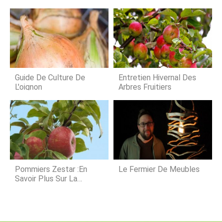
assure une longue durée de vie. Les
offre une téna
:Tijera Star50 Mt.1, 50. FOPN.0574
grumes sont transportées
:Tijera Star50 Mt.2, 00.
simplement et en toute sécurité
jusquau disque décorçage via le
support incliné avec
Guide De Culture De
Entretien Hivernal Des
L'oignon
Arbres Fruitiers
Pommiers Zestar :En
Le Fermier De Meubles
Savoir Plus Sur La
Culture Des Pommes
Zestar