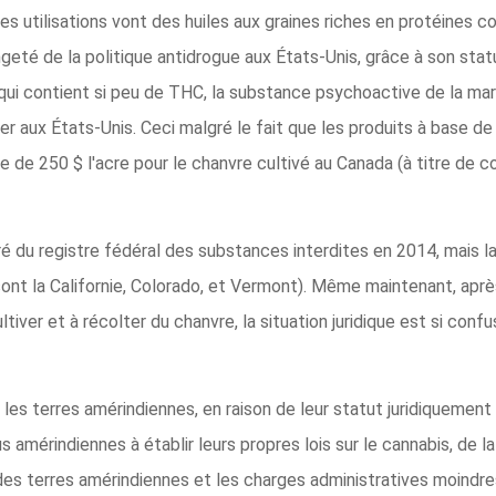
s utilisations vont des huiles aux graines riches en protéines c
eté de la politique antidrogue aux États-Unis, grâce à son stat
 qui contient si peu de THC, la substance psychoactive de la ma
er aux États-Unis. Ceci malgré le fait que les produits à base 
 de 250 $ l'acre pour le chanvre cultivé au Canada (à titre de co
ré du registre fédéral des substances interdites en 2014, mais la
l sont la Californie, Colorado, et Vermont). Même maintenant, apr
ver et à récolter du chanvre, la situation juridique est si confu
 les terres amérindiennes, en raison de leur statut juridiquement
ibus amérindiennes à établir leurs propres lois sur le cannabis, d
des terres amérindiennes et les charges administratives moindr