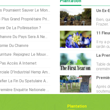
Plantation
Pourraient Sauver Le Monde
aire Privé De Terres Agricoles Américaines
Bien, q
Frazier,
nir De La Pollinisation ?
qui diri
sont réf
vre Du Pays Sera À New York
payés 10
Il ny a 
morceau
ornie Du Chanvre
jardin q
perdu » 
audacieuse. Que votre palette
savent 
ture :rejoignez Le Mouvement
La Pre
rose et 
moi. Mais vou
mélange
grès obl
Pas Accès À Internet
Table des matièr
ou en poi
coupe a
premières 
plantes 
le D'Industrial Hemp America?
avons a
États-U
Premiè
ferme et
bien dan
r La Fin Du Spatulaire Américain
Croissa
signifie
Après d
sur une ferme a 
Enquête Nationale Sur Le Chanvre
soutenu
premières 
craqué 
année s
lune des
Nous vi
bonne décisi
Plantation
tempête,
nous som