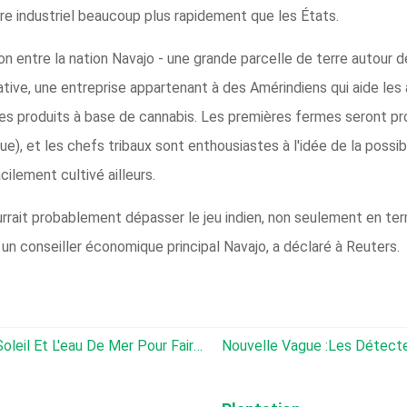
re industriel beaucoup plus rapidement que les États.
 entre la nation Navajo - une grande parcelle de terre autour de l
ive, une entreprise appartenant à des Amérindiens qui aide les a
res produits à base de cannabis. Les premières fermes seront p
), et les chefs tribaux sont enthousiastes à l'idée de la possibil
ilement cultivé ailleurs.
ourrait probablement dépasser le jeu indien, non seulement en t
 un conseiller économique principal Navajo, a déclaré à Reuters.
Cette Ferme Utilise Uniquement Le Soleil Et L'eau De Mer Pour Faire Pousser Des Aliments
Nouvelle Vague :les Détecteurs De 