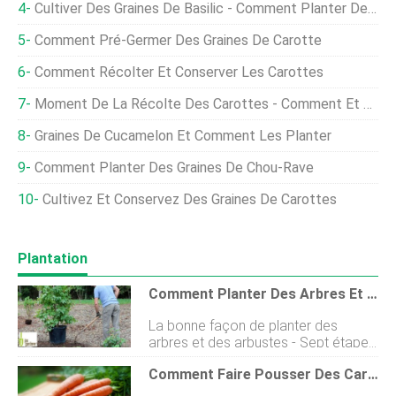
Cultiver Des Graines De Basilic - Comment Planter Des Graines De Basilic
Comment Pré-Germer Des Graines De Carotte
Comment Récolter Et Conserver Les Carottes
Moment De La Récolte Des Carottes - Comment Et Quand Cueillir Des Carottes Dans Le Jardin
Graines De Cucamelon Et Comment Les Planter
Comment Planter Des Graines De Chou-Rave
Cultivez Et Conservez Des Graines De Carottes
Plantation
Comment Planter Des Arbres Et Des Arbustes
La bonne façon de planter des
arbres et des arbustes - Sept étapes
pour assurer le succès Daprès mon
Comment Faire Pousser Des Carottes De Manière Biologique ?
expérience, il y a sept étapes clés
pour assurer létablissement complet