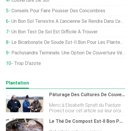
Couverture De Sol
Conseils Pour Faire Pousser Des Concombres
Un Bon Sol Terrestre À L'ancienne Se Rendra Dans L'espace Pour La Première Fois
Un Bon Test De Sol Est Difficile À Trouver
Le Bicarbonate De Soude Est-Il Bon Pour Les Plantes ?
Pachysandra Terminalis :une Option De Couverture Végétale Ombragée
Trop D'azote
Plantation
Pâturage Des Cultures De Couverture Pour La Santé Du Sol Et Le Profit
Merci à Elisabeth Spratt du Pasture
Project pour cet article sur leur projet
récemment terminé ! Si vous cultivez
Le Thé De Compost Est-Il Bon Pour La Santé Du Sol ?
des cultures et cherchez un moyen
daméliorer vos sols et vos résultats,