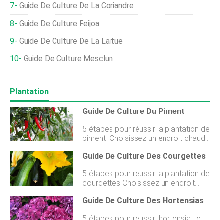
Guide De Culture De La Coriandre
Guide De Culture Feijoa
Guide De Culture De La Laitue
Guide De Culture Mesclun
Plantation
Guide De Culture Du Piment
5 étapes pour réussir la plantation de
piment Choisissez un endroit chaud
et ensoleillé. Le printemps et lété
Guide De Culture Des Courgettes
sont les meilleurs moments pour
planter des piments en Nouvelle-
5 étapes pour réussir la plantation de
Zélande. Préparez votre sol avec de
courgettes Choisissez un endroit
la matière organique comme du
chaud et ensoleillé. Le printemps et
compost et des granulés de mouton.
Guide De Culture Des Hortensias
lété sont les meilleurs moments pour
Ajoutez une couche de mélange de
planter des courgettes en Nouvelle-
légumes dans lequel planter.
5 étapes pour réussir lhortensia Le