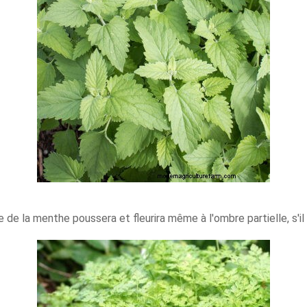
e de la menthe poussera et fleurira même à l'ombre partielle, s'i