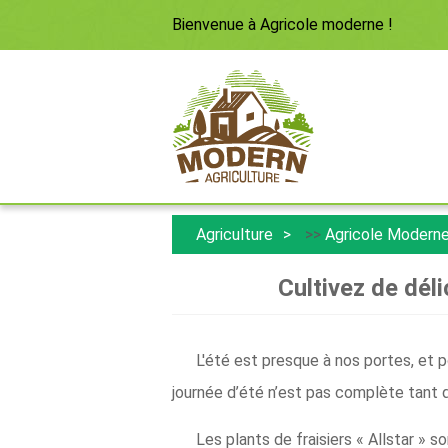
Bienvenue à
Agricole moderne
!
Agriculture
>>
Agricole Modern
Cultivez de déli
L'été est presque à nos portes, et p
journée d’été n’est pas complète tant q
Les plants de fraisiers « Allstar » s