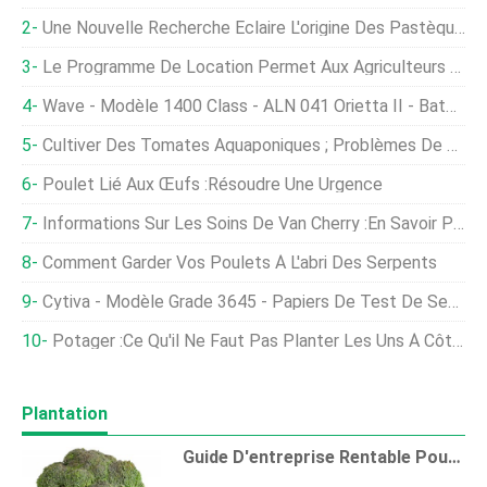
Une Nouvelle Recherche Éclaire L'origine Des Pastèques
Le Programme De Location Permet Aux Agriculteurs De Tester La Technologie
Wave - Modèle 1400 Class - ALN 041 Orietta II - Bateau De Travail Pour La Pisciculture Agricole
Cultiver Des Tomates Aquaponiques ; Problèmes De Tomates Aquaponiques
Poulet Lié Aux Œufs :résoudre Une Urgence
Informations Sur Les Soins De Van Cherry :En Savoir Plus Sur La Culture Des Cerises Van
Comment Garder Vos Poulets À L'abri Des Serpents
Cytiva - Modèle Grade 3645 - Papiers De Test De Semences
Potager :ce Qu'il Ne Faut Pas Planter Les Uns À Côté Des Autres
Plantation
Guide D'entreprise Rentable Pour L'agriculture De Brocoli Pour Les Débutants