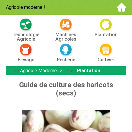
Agricole moderne
!
Technologie
Machines
Plantation
Agricole
Agricoles
Élevage
Pêcherie
Cultiver
>>
Agricole Moderne
> >>
Plantation
Guide de culture des haricots
(secs)