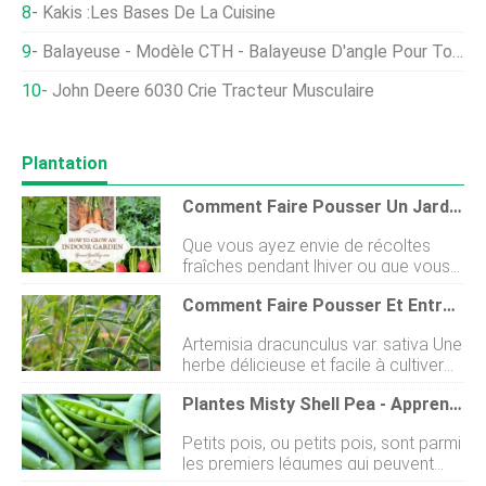
Kakis :les Bases De La Cuisine
Balayeuse - Modèle CTH - Balayeuse D'angle Pour Tondeuse À Gazon Commerciale - Entraînement Hydraulique
John Deere 6030 Crie Tracteur Musculaire
Plantation
Comment Faire Pousser Un Jardin Intérieur
Que vous ayez envie de récoltes
fraîches pendant lhiver ou que vous
viviez dans une région sans espace
Comment Faire Pousser Et Entretenir L'estragon Français
de jardinage, vous pouvez faire
pousser des produits comestibles
Artemisia dracunculus var. sativa Une
dans votre propre jardin intérieur.
herbe délicieuse et facile à cultiver
Lhiver semble toujours se faufiler sur
pour le potager, Lestragon français a
moi. Ce nest quà la première chute
Plantes Misty Shell Pea - Apprenez À Faire Pousser Des Pois Brumeux Dans Les Jardins
une saveur attrayante semblable à
de neige que je considère la saison
lanis doux et à la réglisse. Il fait une
de croissance comme terminée.
Petits pois, ou petits pois, sont parmi
plante à croissance rapide et
Jusque-là, Je coupe encore des
les premiers légumes qui peuvent
attrayante dans des conteneurs ou
herbes copieuses et des verts
être plantés dans le jardin à la fin de