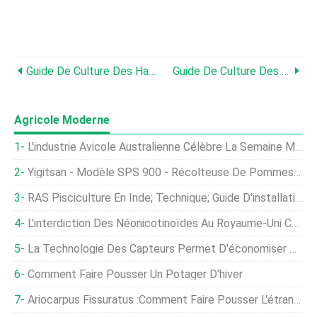
Guide De Culture Des Haricots (Bush Snap)
Guide De Culture Des Haricots (fèves)
Agricole Moderne
L'industrie Avicole Australienne Célèbre La Semaine Mondiale De Sensibilisation Aux Antimicrobiens 2020
Yigitsan - Modèle SPS 900 - Récolteuse De Pommes De Terre À Double Rangée Et Par Tamisage
RAS Pisciculture En Inde; Technique; Guide D'installation
L'interdiction Des Néonicotinoïdes Au Royaume-Uni Coûte Des Millions Aux Agriculteurs
La Technologie Des Capteurs Permet D'économiser Sur Les Coûts D'eau Et De Carburant
Comment Faire Pousser Un Potager D'hiver
Ariocarpus Fissuratus :Comment Faire Pousser L'étrange Cactus De Roche Vivant