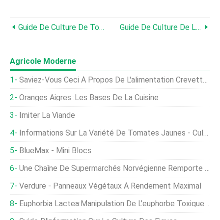
Guide De Culture De Tomatilles
Guide De Culture De La Tomate (petite)
Agricole Moderne
Saviez-Vous Ceci À Propos De L'alimentation Crevettes ?
Oranges Aigres :les Bases De La Cuisine
Imiter La Viande
Informations Sur La Variété De Tomates Jaunes - Cultiver Des Tomates Avec Des Fruits Jaunes
BlueMax - Mini Blocs
Une Chaîne De Supermarchés Norvégienne Remporte Le Prix International Du Bien-Être Du Poulet
Verdure - Panneaux Végétaux À Rendement Maximal
Euphorbia Lactea:Manipulation De L'euphorbe Toxique Tachetée