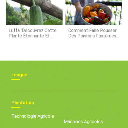
Luffa :découvrez Cette
Comment Faire Pousser
Plante Étonnante Et
Des Poivrons Fantômes
Apprenez À Cultiver La
(Bhut Jolokia) À Partir De
Vôtre
Graines
Langue
Plantation
Technologie Agricole
Machines Agricoles