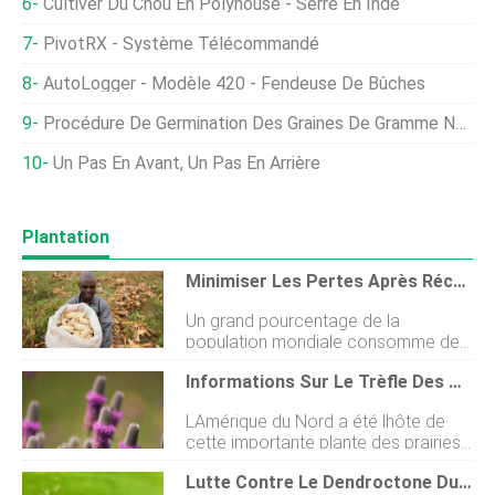
Cultiver Du Chou En Polyhouse - Serre En Inde
PivotRX - Système Télécommandé
AutoLogger - Modèle 420 - Fendeuse De Bûches
Procédure De Germination Des Graines De Gramme Noir (Urad Dal)
Un Pas En Avant, Un Pas En Arrière
Plantation
Minimiser Les Pertes Après Récolte Grâce À Un Stockage Approprié
Un grand pourcentage de la
population mondiale consomme des
céréales, qui comprennent les
Informations Sur Le Trèfle Des Prairies :faire Pousser Du Trèfle Violet Dans Les Jardins
céréales et les légumineuses.
Cependant, même lorsque tous les
LAmérique du Nord a été lhôte de
facteurs de production restent
cette importante plante des prairies;
constants, une mauvaise
les plantes de trèfle des prairies sont
manipulation peut compromettre la
Lutte Contre Le Dendroctone Du Haricot Mexicain :comment Empêcher Le Dendroctone Du Haricot Des Plantes
indigènes de la région et ont été des
qualité et la quantité des grains, et