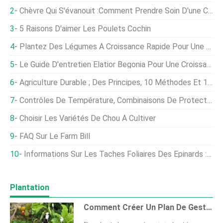
Chèvre Qui S'évanouit :comment Prendre Soin D'une Chèvre Qui S'évanouit
5 Raisons D'aimer Les Poulets Cochin
Plantez Des Légumes À Croissance Rapide Pour Une Récolte Locale En Six Semaines Ou Moins
Le Guide D'entretien Elatior Begonia Pour Une Croissance Réussie !
Agriculture Durable ; Des Principes, 10 Méthodes Et 14 Avantages !
Contrôles De Température, Combinaisons De Protection:le Secteur Céréalier Argentin Se Prépare Au 1er Cas De Coronavirus
Choisir Les Variétés De Chou À Cultiver
FAQ Sur Le Farm Bill
Informations Sur Les Taches Foliaires Des Épinards :en Savoir Plus Sur Les Épinards Avec Des Taches Foliaires
Plantation
Comment Créer Un Plan De Gestion Des Cultures Simple