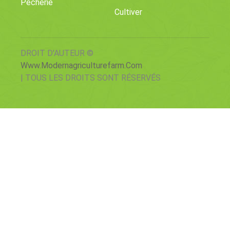
Pêcherie
Cultiver
DROIT D'AUTEUR ©
Www.modernagriculturefarm.com
| TOUS LES DROITS SONT RÉSERVÉS