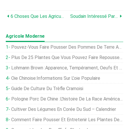
6 Choses Que Les Agriculteurs Vieillissants Peuvent Faire Aujourd'hui Pour Leur Santé Et Leur Sécurité
Soudain Intéressé Par Le Jardinage? Voici Quatre Choses Que Vous Pouvez Faire Dès Maintenant.
Agricole Moderne
Pouvez-Vous Faire Pousser Des Pommes De Terre Achetées En Magasin ?
Plus De 25 Plantes Que Vous Pouvez Faire Repousser À Partir De Vos Déchets De Cuisine
Lohmann Brown :Apparence, Tempérament, Oeufs Et Conseils D'élevage
Oie Chinoise:Informations Sur L'oie Populaire
Guide De Culture Du Trèfle Cramoisi
Pologne Porc De Chine :L'histoire De La Race Américaine
Cultiver Des Légumes En Corée Du Sud – Calendrier
Comment Faire Pousser Et Entretenir Les Plantes De Prière