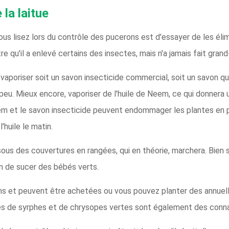
la laitue
us lisez lors du contrôle des pucerons est d'essayer de les élim
tre qu'il a enlevé certains des insectes, mais n'a jamais fait gran
aporiser soit un savon insecticide commercial, soit un savon que 
peu. Mieux encore, vaporiser de l'huile de Neem, ce qui donnera u
eem et le savon insecticide peuvent endommager les plantes en ple
'huile le matin.
ous des couvertures en rangées, qui en théorie, marchera. Bien 
in de sucer des bébés verts.
s et peuvent être achetées ou vous pouvez planter des annuelles
rves de syrphes et de chrysopes vertes sont également des conn