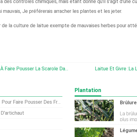
 à des contrôles chimiques, mais étant donné qu'il s'agit d'une c
si mauvais, Je préférerais arracher les plantes et les jeter.
r de la culture de laitue exempte de mauvaises herbes pour att
Qu'est-Ce Que La Scarole :apprenez À Faire Pousser La Scarole Dans Le Jardin
Laitue Et Givre :la
Plantation
aire Pousser Des Fraises Blanches
D'artichaut
La brûlu
plus imp
que pour
cultivez
vous pou