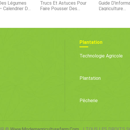
 Des Légumes
Trucs Et Astuces Pour
Guide D'informa
 – Calendrier De
Faire Pousser Des
L'agriculture
on
Tomates
Hydroponique |
Agricoles
Plantation
Technologie Agricole
Plantation
Pêcherie
UR ©
Www.modernagriculturefarm.com
| TOUS LES DROITS 