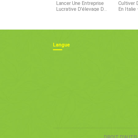
Lancer Une Entreprise
Cultiver
Lucrative D'élevage De
En Italie
Crevettes Géantes
Plantati
Langue
DROIT D'AUTE