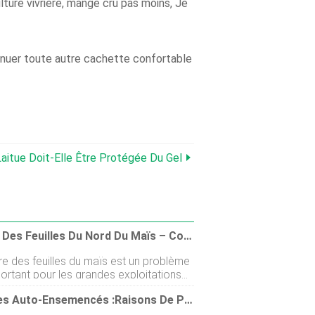
ulture vivrière, mangé cru pas moins, Je
énuer toute autre cachette confortable
 Laitue Doit-Elle Être Protégée Du Gel
Brûlure Des Feuilles Du Nord Du Maïs – Contrôle De La Brûlure Des Feuilles Du Nord Du Maïs
re des feuilles du maïs est un problème
ortant pour les grandes exploitations
 les jardiniers amateurs, mais si vous
Légumes Auto-Ensemencés :raisons De Planter Des Légumes Qui S'auto-Ensemencent
 du maïs dans votre jardin du Midwest,
vez voir cette infection fongique. Le