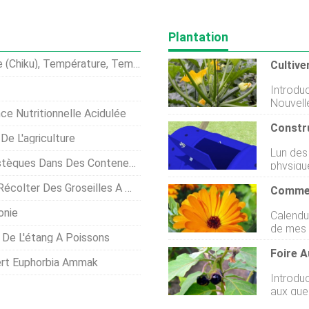
Plantation
 (Chiku), Température, Temps
Introduc
Nouvelle
ce Nutritionnelle Acidulée
de plan
:La Nouv
De L'agriculture
a son s
Lun des
Pacifiqu
tèques Dans Des Conteneurs
physique
nuage b
fabrica
trois île
ter Des Groseilles À Maquereau
est que 
lîle St
pour per
normale
onie
Calendula officina
Sans ox
météoro
de mes 
décompo
zone
n De L'étang À Poissons
dans mon
Sassure
fleurs d
pour qu
ert Euphorbia Ammak
thé rafraîchissan
optimale
Introdu
agréabl
lorsque 
aux ques
nouveau
grandes
vous fa
plantes. Une herbe qui continue de donner, l