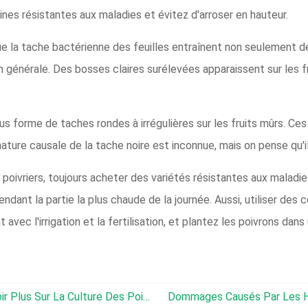
ines résistantes aux maladies et évitez d'arroser en hauteur.
e la tache bactérienne des feuilles entraînent non seulement des
 générale. Des bosses claires surélevées apparaissent sur les f
us forme de taches rondes à irrégulières sur les fruits mûrs. Ce
nature causale de la tache noire est inconnue, mais on pense qu'i
s poivriers, toujours acheter des variétés résistantes aux maladi
dant la partie la plus chaude de la journée. Aussi, utiliser des
avec l'irrigation et la fertilisation, et plantez les poivrons dans 
Plants De Poivrons Inversés :en Savoir Plus Sur La Culture Des Poivrons À L'envers
Dommages Causés Par Les Herbicides Au Poivre :le