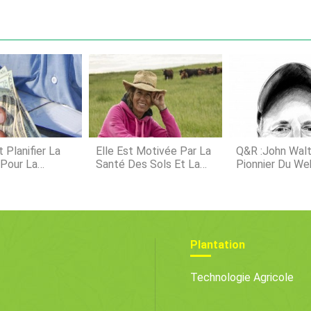
sommes 
fleurs v
réponse
lautomne. Êtes-vous prêt à apprendre
Nous pe
le souci
aident à
Aubergin
végétal
Lauberg
monde e
ordinair
Planifier La
Elle Est Motivée Par La
Q&R :John Walt
 Pour La
Santé Des Sols Et La
Pionnier Du We
 Série De
Gestion Des Pâturages
ts De
tion Du Marché
Plantation
Technologie Agricole