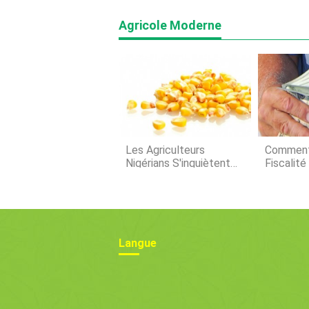
Agricole Moderne
Les Agriculteurs
Comment 
Nigérians S'inquiètent
Fiscalité
De La Baisse Des
Deuxième
Marges
Paiemen
Facilita
Langue