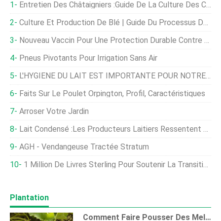
Entretien Des Châtaigniers :Guide De La Culture Des Châtaigniers
Culture Et Production De Blé | Guide Du Processus De Culture Du Blé
Nouveau Vaccin Pour Une Protection Durable Contre La Mortalité Et Les Maladies Dues Aux Streptocoques Chez Les Poissons Introduit En Amérique Latine
Pneus Pivotants Pour Irrigation Sans Air
L'HYGIÈNE DU LAIT EST IMPORTANTE POUR NOTRE SANTÉ
Faits Sur Le Poulet Orpington, Profil, Caractéristiques
Arroser Votre Jardin
Lait Condensé :les Producteurs Laitiers Ressentent La Pression
AGH - Vendangeuse Tractée Stratum
1 Million De Livres Sterling Pour Soutenir La Transition Du Royaume-Uni Vers Le Futur Système Agricole
Plantation
Comment Faire Pousser Des Melons