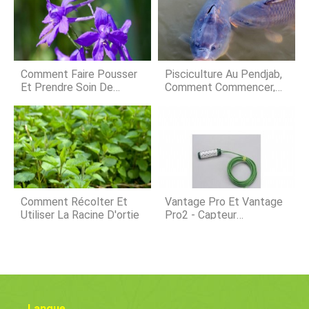
précieuse dans la lutte contre
zone urbaine où les terres pour
laugmentation des niveaux de
cultiver
pollution de lair intérieure . Il y a peu
de plantes, qui peut être utilisé à
lintérieur à la maison ou au travail
pour libérer lair des toxines et
Comment Faire Pousser
Pisciculture Au Pendjab,
assurer un m
Et Prendre Soin De
Comment Commencer,
Lovely Larkspur
Des Astuces, Idées
Comment Récolter Et
Vantage Pro Et Vantage
Utiliser La Racine D'ortie
Pro2 - Capteur
D'humidité Du Sol
Langue