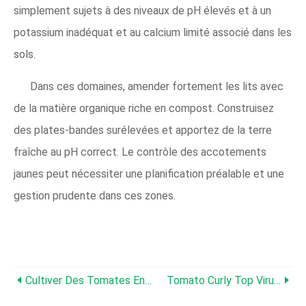
simplement sujets à des niveaux de pH élevés et à un
potassium inadéquat et au calcium limité associé dans les
sols.
Dans ces domaines, amender fortement les lits avec
de la matière organique riche en compost. Construisez
des plates-bandes surélevées et apportez de la terre
fraîche au pH correct. Le contrôle des accotements
jaunes peut nécessiter une planification préalable et une
gestion prudente dans ces zones.
Cultiver Des Tomates En Intérieur - Conseils Pour Faire Pousser Des Plants De Tomates En Hiver
Tomato Curly Top Virus:Conseils Pour Traiter Le Virus Curly Top