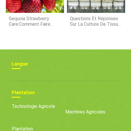
Sequoia Strawberry
Questions Et Réponses
Care:Comment Faire
Sur La Culture De Tissus
Pousser Des Plants De
Végétaux
Fraises Sequoia
Langue
Plantation
Technologie Agricole
Machines Agricoles
Plantation