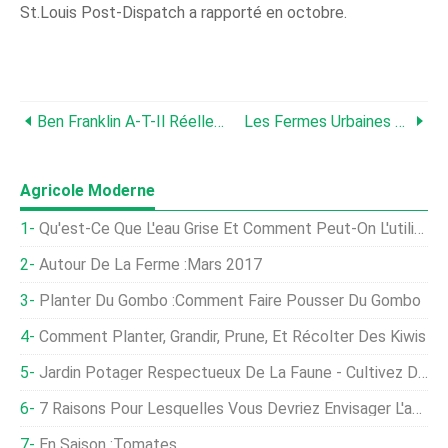
St.Louis Post-Dispatch a rapporté en octobre.
Ben Franklin A-T-Il Réellement Préféré La Dinde Au Pygargue À Tête Blanche Comme Symbole National ?
Les Fermes Urbaines D'Indianapolis Aident À Résoudre Les Problèmes Urbains
Agricole Moderne
Qu'est-Ce Que L'eau Grise Et Comment Peut-On L'utiliser ?
Autour De La Ferme :mars 2017
Planter Du Gombo :comment Faire Pousser Du Gombo
Comment Planter, Grandir, Prune, Et Récolter Des Kiwis
Jardin Potager Respectueux De La Faune - Cultivez Des Légumes Dans Un Jardin Animalier
7 Raisons Pour Lesquelles Vous Devriez Envisager L'apiculture
En Saison :Tomates