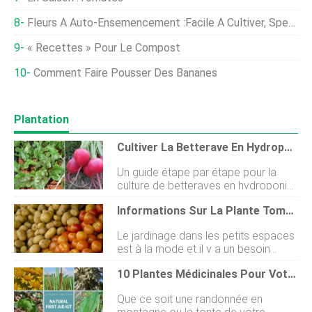
Fleurs À Auto-Ensemencement :facile À Cultiver, Spectaculaire À Apprécier
« Recettes » Pour Le Compost
Comment Faire Pousser Des Bananes
Plantation
Cultiver La Betterave En Hydroponie - Un Guide Complet
Un guide étape par étape pour la
culture de betteraves en hydroponie
Parlons de la culture hydroponique
Informations Sur La Plante TomTato:Cultiver Une Plante De Pomme De Terre De Tomate Greffée
de la betterave ainsi que dautres
pratiques culturelles telles que la
Le jardinage dans les petits espaces
germination des graines de
est à la mode et il y a un besoin
betterave, repiquage, prendre soin
croissant didées innovantes et
de vos betteraves hydroponiques,
10 Plantes Médicinales Pour Votre Trousse De Secours Naturelle
créatives pour utiliser efficacement
besoin dune solution nutritive, engrais
nos petits espaces. Vient ensuite le
pour betteraves hydroponiques et
Que ce soit une randonnée en
TomTato. Quest-ce quune plante
procédure de récolte des betteraves