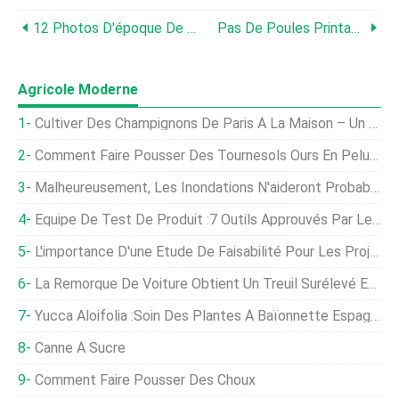
12 Photos D'époque De L'image De Marque Du Bétail
Pas De Poules Printanières, Les Poules Aident À Guérir Les Personnes Âgées
Agricole Moderne
Cultiver Des Champignons De Paris À La Maison – Un Guide Complet
Comment Faire Pousser Des Tournesols Ours En Peluche
Malheureusement, Les Inondations N'aideront Probablement Pas L'agriculture À Lutter Contre Les Sécheresses
Équipe De Test De Produit :7 Outils Approuvés Par Les Agriculteurs
L'importance D'une Étude De Faisabilité Pour Les Projets Avicoles
La Remorque De Voiture Obtient Un Treuil Surélevé Et D'autres Améliorations
Yucca Aloifolia :Soin Des Plantes À Baïonnette Espagnole
Canne À Sucre
Comment Faire Pousser Des Choux