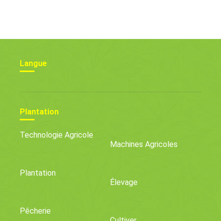
Antimicrobiens – Un
Guide Des Bénéfices
Nouvel Accent Sur La
RAM
Langue
Plantation
Technologie Agricole
Machines Agricoles
Plantation
Élevage
Pêcherie
Cultiver