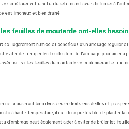
ouvez améliorer votre sol en le retournant avec du fumier à l'aut
de est limoneux et bien drainé.
u les feuilles de moutarde ont-elles besoin
nt
sol légèrement humide et bénéficiez d'un arrosage régulier
ent éviter de tremper les feuilles lors de l'arrosage pour aider à
dessécher, car les feuilles de moutarde se boulonneront et mourr
enne pousseront bien dans des endroits ensoleillés et prospérer
nts à haute température, il est donc préférable de planter là où
issu d'ombrage peut également aider à éviter de brûler les feuill