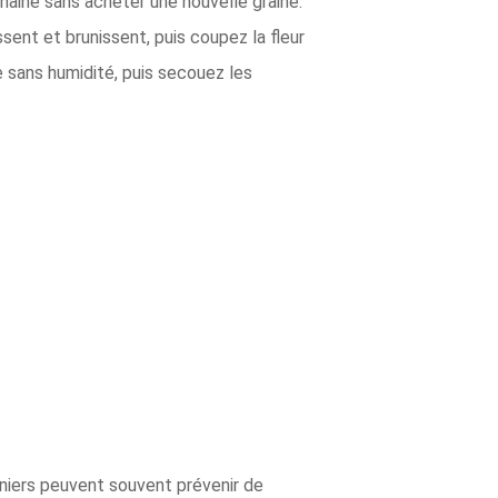
chaine sans acheter une nouvelle graine.
ssent et brunissent, puis coupez la fleur
 sans humidité, puis secouez les
niers peuvent souvent prévenir de