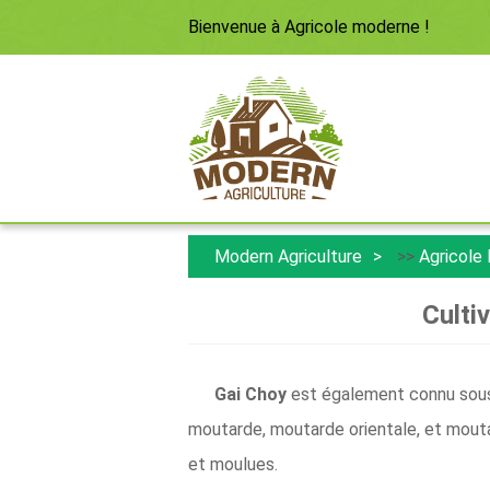
Bienvenue à
Agricole moderne
!
Modern Agriculture
>>
Agricole
Culti
Gai Choy
est également connu sou
moutarde, moutarde orientale, et moutar
et moulues.