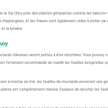
er le Gai Choy près des plantes grimpantes comme les haricots ve
és d'aubergines, et les fraises sont également utiles à éviter car 
et la lumière.
hoy
outarde chinoises seront prêtes à être récoltées. Vous pouvez co
 est fortement recommandé de cueillir les feuilles lorsqu'elles s
t à monter en été, les feuilles de moutarde enverront une gro
a plante est complètement mature. Essayez de récolter les feuill