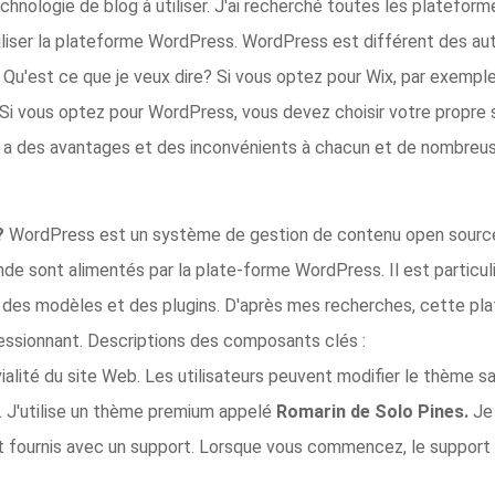
chnologie de blog à utiliser. J'ai recherché toutes les platefo
'utiliser la plateforme WordPress. WordPress est différent des 
u'est ce que je veux dire? Si vous optez pour Wix, par exemple, 
i vous optez pour WordPress, vous devez choisir votre propre 
Il y a des avantages et des inconvénients à chacun et de nombre
 ?
WordPress est un système de gestion de contenu open source g
e sont alimentés par la plate-forme WordPress. Il est particul
 des modèles et des plugins. D'après mes recherches, cette platef
ressionnant. Descriptions des composants clés :
ivialité du site Web. Les utilisateurs peuvent modifier le thème s
. J'utilise un thème premium appelé
Romarin de Solo Pines.
Je
 fournis avec un support. Lorsque vous commencez, le support e