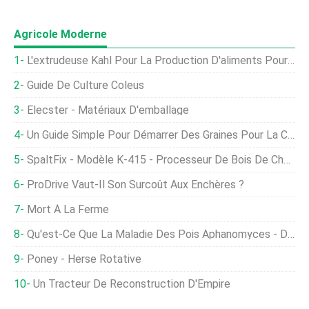
Agricole Moderne
L'extrudeuse Kahl Pour La Production D'aliments Pour Poissons Et Petfood
Guide De Culture Coleus
Elecster - Matériaux D'emballage
Un Guide Simple Pour Démarrer Des Graines Pour La Culture Hydroponique
SpaltFix - Modèle K-415 - Processeur De Bois De Chauffage Compact Avec Tronçonneuse Professionnelle
ProDrive Vaut-Il Son Surcoût Aux Enchères ?
Mort À La Ferme
Qu'est-Ce Que La Maladie Des Pois Aphanomyces - Diagnostiquer La Pourriture Des Racines Des Pois Par Aphanomyces
Poney - Herse Rotative
Un Tracteur De Reconstruction D'Empire