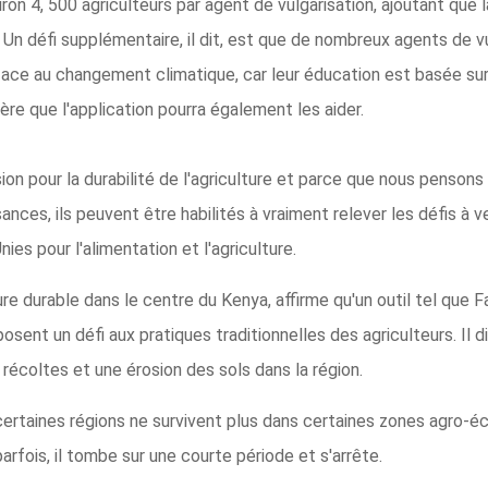
nviron 4, 500 agriculteurs par agent de vulgarisation, ajoutant 
. Un défi supplémentaire, il dit, est que de nombreux agents de 
face au changement climatique, car leur éducation est basée sur 
père que l'application pourra également les aider.
n pour la durabilité de l'agriculture et parce que nous pensons
nces, ils peuvent être habilités à vraiment relever les défis à ven
ies pour l'alimentation et l'agriculture.
ure durable dans le centre du Kenya, affirme qu'un outil tel que 
ent un défi aux pratiques traditionnelles des agriculteurs. Il di
écoltes et une érosion des sols dans la région.
ertaines régions ne survivent plus dans certaines zones agro-écolo
parfois, il tombe sur une courte période et s'arrête.