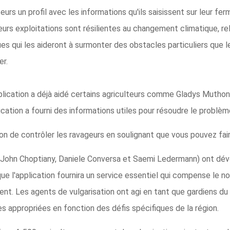
ateurs un profil avec les informations qu'ils saisissent sur leur f
eurs exploitations sont résilientes au changement climatique, reli
es qui les aideront à surmonter des obstacles particuliers que 
er.
'application a déjà aidé certains agriculteurs comme Gladys Muth
ication a fourni des informations utiles pour résoudre le problèm
on de contrôler les ravageurs en soulignant que vous pouvez faire 
John Choptiany, Daniele Conversa et Saemi Ledermann) ont dével
ue l'application fournira un service essentiel qui compense le n
. Les agents de vulgarisation ont agi en tant que gardiens du s
es appropriées en fonction des défis spécifiques de la région.