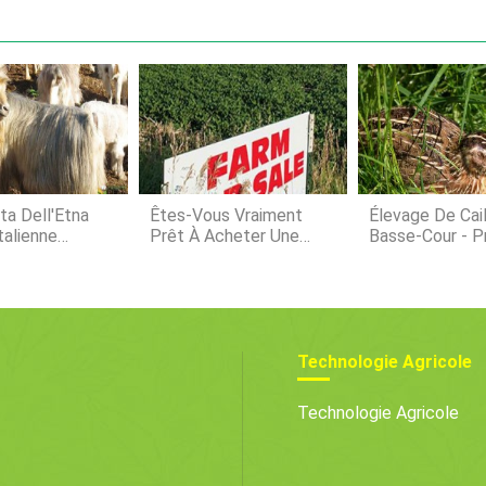
pré-plantation : Quelles
que la v
pré-plantation ? Les 
rapidem
sont un
lune des
système
les sem
sont ce
ta Dell'Etna
Êtes-Vous Vraiment
Élevage De Cai
talienne
Prêt À Acheter Une
Basse-Cour - P
Ferme?
D'élevage De Ca
Technologie Agricole
Technologie Agricole