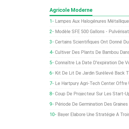
Agricole Moderne
Lampes Aux Halogénures Métalliques En Céramique :qu'est
Modèle SFE 500 Gallons - Pulvérisat
Certains Scientifiques Ont Donné Du Prozac À Un 
Cultiver Des Plants De Bambou Dans Des Con
Connaître La Date D'expiration De 
Kit De Lit De Jardin Surélevé Back To The
Le Hartpury Agri-Tech Center Offre Un Nouveau Sou
Coup De Projecteur Sur Les Start-Up 
Période De Germination Des Graines De
Bayer Élabore Une Stratégie À Trois Vole