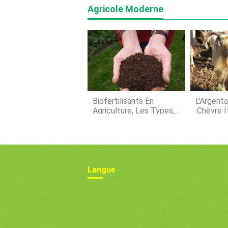
Agricole Moderne
Biofertilisants En
L'Argenta
Agriculture, Les Types,
:Chèvre I
Avantages
Indigène
Langue